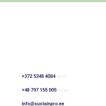
+372 5348 4084
EESTI
+48 797 155 005
POOLA
info@sustain
pro.ee