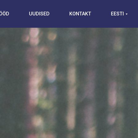
TÖÖD
UUDISED
KONTAKT
EESTI