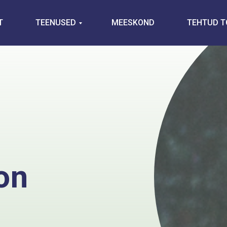
T
TEENUSED
MEESKOND
TEHTUD 
on