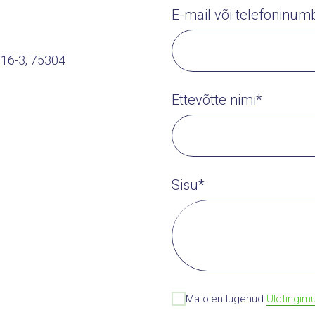
E-mail või telefoninum
 16-3, 75304
Ettevõtte nimi*
Sisu*
Ma olen lugenud
Üldtingimu