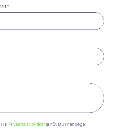
ber*
si
и
Privaatsuspoliitikat
ja nõustun nendega.