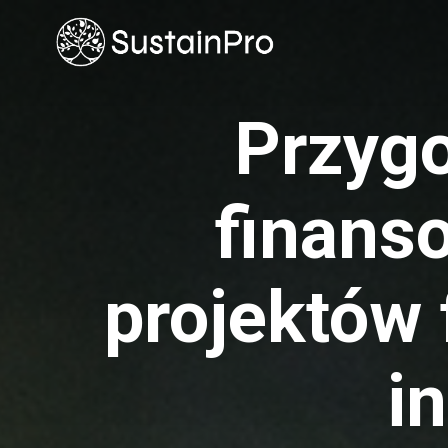
Przyg
finanso
projektów
i