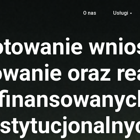
O nas
Usługi
otowanie wnio
wanie oraz re
 finansowanych
nstytucjonalny