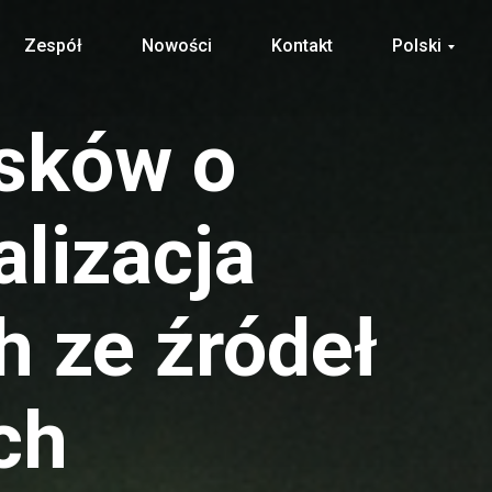
Zespół
Nowości
Kontakt
Polski
sków o
alizacja
 ze źródeł
ch