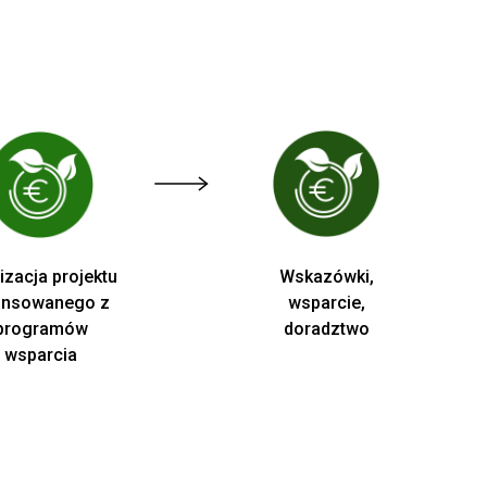
izacja projektu
Wskazówki,
ansowanego z
wsparcie,
programów
doradztwo
wsparcia