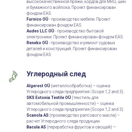
высококачественной пряжи, кордов для MRG, шин
и бумажного войлока. Проект финансирован
фондом EAS.
Furnico OÜ
- производство мебели. Проект
финансирован фондом EAS.
Audes LLC OÜ
- производство бытовой
электроники. Проект финансирован фондом EAS.
Reneko
OÜ
- производство и ремонт судовых
деталей и конструкций. Проект финансирован
фондом EAS.
Углеродный след
Algerest OÜ
(металлообработка) – оценка
Углеродного следа предприятия
(
Scope 1,2 and 3).
SKS Estonia Textile OÜ
(текстиль для
автомобильной промышленности) – оценка
Углеродного следа предприятия (Scope 1,2 and 3).
Scanola AS
(производство рапсового масла) –
расчет Углеродного следа продукции.
Bacula AS
(переработка фруктов и овощей) —